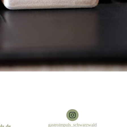
ls.de
gastroimpuls_schwarzwald